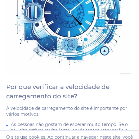
Por que verificar a velocidade de
carregamento do site?
A velocidade de carregamento do site é importante por
vários motivos:
As pessoas não gostam de esperar muito tempo. Se o
seu site estiver muito lento, os visitantes retornarão à
pesquisa e irão para os concorrentes. Assim, isso
O site usa cookies. Ao continuar a navegar neste site, você