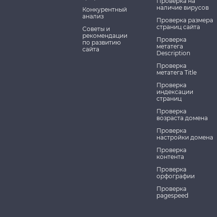
Проверка на
наличие вирусов
Конкурентный
анализ
Проверка размера
страниц сайта
Советы и
рекомендации
Проверка
по развитию
метатега
сайта
Description
Проверка
метатега Title
Проверка
индексации
страниц
Проверка
возраста домена
Проверка
настройки домена
Проверка
контента
Проверка
орфографии
Проверка
pagespeed