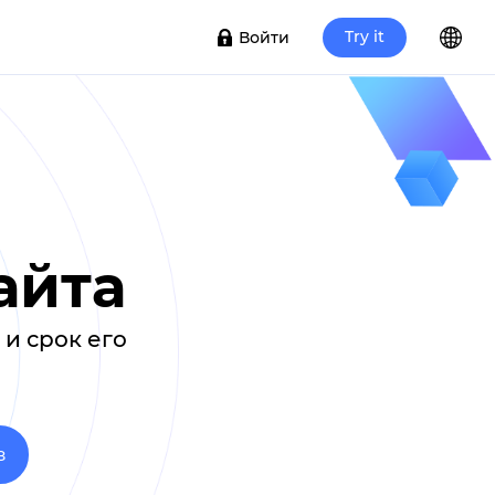
Try it
Войти
айта
и срок его
З