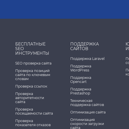
БЕСПЛАТНЫЕ
ПОДДЕРЖКА
Ю
SEO
САЙТОВ
И
ИНСТРУМЕНТЫ
Поддержка Laravel
П
с
SEO проверка сайта
Поддержка
WordPress
П
Проверка позиций
к
сайта по ключевым
Поддержка
словам
Opencart
Проверка ссылок
Поддержка
Prestashop
Проверка
авторитетности
Техническая
сайта
поддержка сайтов
Проверка
Оптимизация сайта
посещаемости сайта
Оптимизация
Проверка
скорости загрузки
показателя отказов
сайта