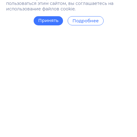
пользоваться этим сайтом, вы соглашаетесь на
использование файлов cookie.
Принять
Подробнее
Позиционирование сайта неразрывно связано с
ключевыми словами и ранжированием страниц.
Чтобы обойти конкурентов и занять лидирующие
позиции в своей нише, нужно регулярно мониторить
показатели и принимать правильные решения.
Если вы думаете, что для того, чтобы попасть в топ
выдачи, нужно все время сидеть в личном кабинете