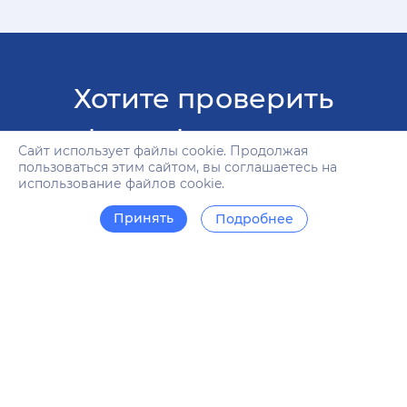
Хотите проверить
орфографию на вашм
Сайт использует файлы cookie. Продолжая
пользоваться этим сайтом, вы соглашаетесь на
сайте?
использование файлов cookie.
Принять
Подробнее
Ревалин поможет сделать это онлайн
Начать проверку сейчас
АССИСТЕНТ РЕВАЛИН