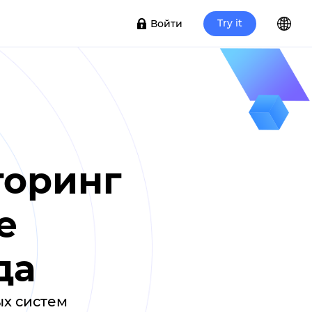
Try it
Войти
торинг
е
да
ых систем