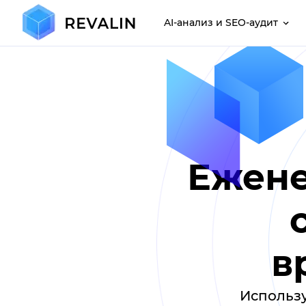
AI-анализ и SEO-аудит
Ежене
в
Использу