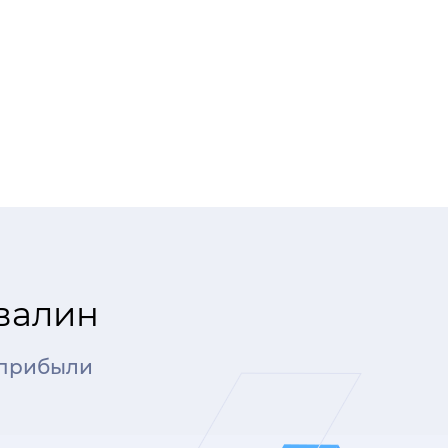
евалин
 прибыли