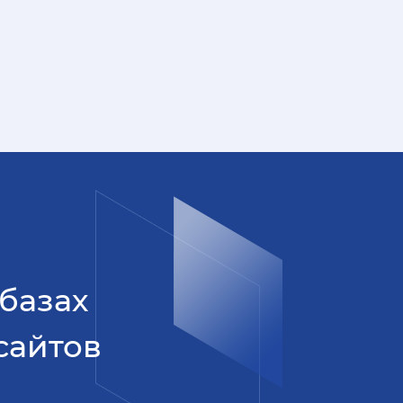
 базах
сайтов