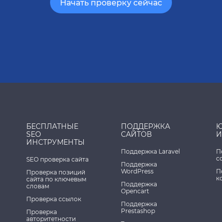
Начать проверку сейчас
БЕСПЛАТНЫЕ
ПОДДЕРЖКА
Ю
SEO
САЙТОВ
И
ИНСТРУМЕНТЫ
Поддержка Laravel
П
с
SEO проверка сайта
Поддержка
WordPress
П
Проверка позиций
к
сайта по ключевым
Поддержка
словам
Opencart
Проверка ссылок
Поддержка
Prestashop
Проверка
авторитетности