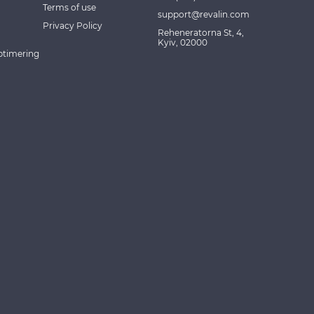
Terms of use
support@revalin.com
Privacy Policy
Reheneratorna St, 4,
Kyiv, 02000
ptimering