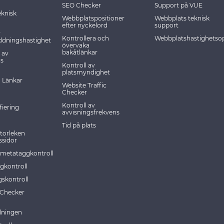
SEO Checker
Support på VUE
eknisk
Webbplatspositioner
Webbplats teknisk
efter nyckelord
support
v
Kontrollera och
Webbplatshastighetso
ddningshastighet
övervaka
bakåtlänkar
 av
s
Kontroll av
platsmyndighet
) Länkar
Website Traffic
Checker
Kontroll av
fiering
avvisningsfrekvens
Tid på plats
storleken
ssidor
smetataggkontroll
gkontroll
gskontroll
Checker
lningen