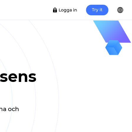
Try it
Logga in
tsens
rna och