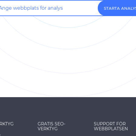
STARTA ANALY
ERKTYG
GRATIS SEO-
SUPPORT FÖR
VERKTYG
WEBBPLATSEN
L