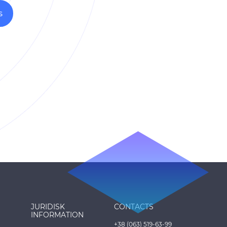
S
JURIDISK
CONTACTS
INFORMATION
+38 (063) 519-63-99