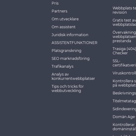
Pris
Webbplats t
Partners
revision
Om utvecklare
Gratis test a
webbplatsla
Om assistent
Övervakning
Juridisk information
webbplatsen
prestanda
ASSISTENTFUNKTIONER
Trasiga (404
Platsgranskning
Checker
SEO marknadsföring
SSL-
certifikatveri
Trafikanalys
Viruskontroll
Analys av
konkurrentwebbplatser
Kontrollera 
på webbplat
Tips och tricks för
webbutveckling
Beskrivning
Titelmetatag
Sidindexerin
Domän Age 
Kontrollerar
domäninstäl