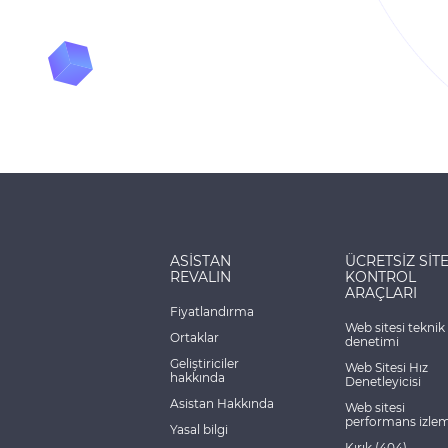
ASİSTAN
ÜCRETSİZ SİT
REVALIN
KONTROL
ARAÇLARI
Fiyatlandırma
Web sitesi teknik
Ortaklar
denetimi
Geliştiriciler
Web Sitesi Hız
hakkında
Denetleyicisi
Asistan Hakkında
Web sitesi
performans izle
Yasal bilgi
Kırık (404)