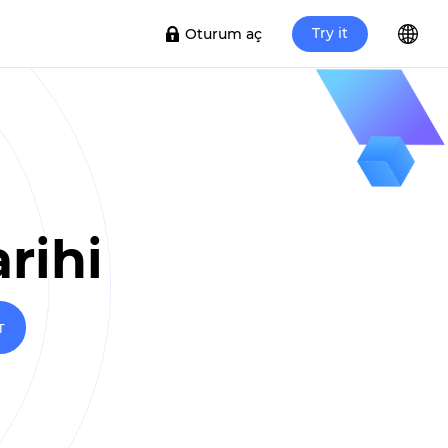
Try it
Oturum aç
arihi
T