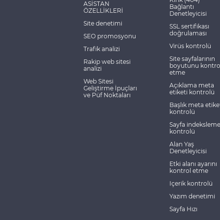
ASİSTAN
Bağlantı
ÖZELLİKLERİ
Denetleyicisi
Site denetimi
SSL sertifikası
doğrulaması
SEO promosyonu
Virüs kontrolü
Trafik analizi
Site sayfalarının
Rakip web sitesi
boyutunu kontro
analizi
etme
Web Sitesi
Açıklama meta
Geliştirme İpuçları
etiketi kontrolü
ve Püf Noktaları
Başlık meta etike
kontrolü
Sayfa indekslem
kontrolü
Alan Yaş
Denetleyicisi
Etki alanı ayarını
kontrol etme
Içerik kontrolü
Yazım denetimi
Sayfa Hızı