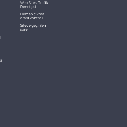
Web Sitesi Trafik
Denetçisi
Hemen çıkma
oranı kontrolü
Sitede geçirilen
süre
l
ti
e