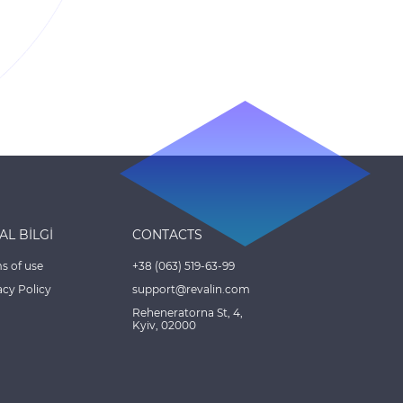
AL BİLGİ
CONTACTS
s of use
+38 (063) 519-63-99
acy Policy
support@revalin.com
Reheneratorna St, 4,
Kyiv, 02000