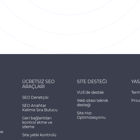
E
ÜCRETSİZ SEO
SİTE DESTEĞİ
YAS
ARAÇLARI
VUE'de destek
Term
SEO Denetçisi
Web sitesi teknik
Priv
desteği
SEO Anahtar
Kelime Sıra Bulucu
Site Hızı
Optimizasyonu
Geri bağlantıları
kontrol etme ve
izleme
me
Site yetki kontrolü