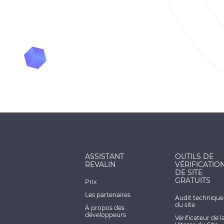
ASSISTANT
OUTILS DE
REVALIN
VÉRIFICATIO
DE SITE
GRATUITS
Prix
Les partenaires
Audit technique
du site
À propos des
développeurs
Vérificateur de l