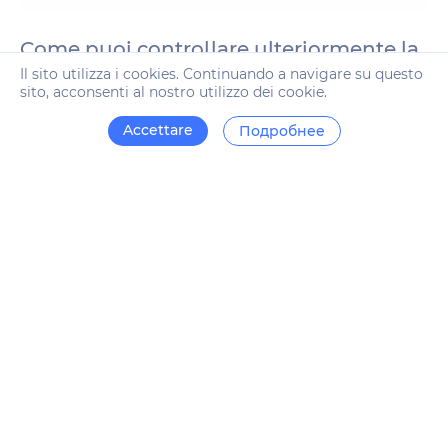
Come puoi controllare ulteriormente la
Il sito utilizza i cookies. Continuando a navigare su questo
sicurezza del tuo sito?
sito, acconsenti al nostro utilizzo dei cookie.
Esistono diversi segnali che ti aiuteranno a determinare
Accettare
Подробнее
rapidamente l'autenticità e la sicurezza di una risorsa web:
Lucchetto nella barra degli indirizzi del browser. La
presenza di questa icona conferma che la piattaforma è
sicura.
URL. I siti discutibili possono contenere errori
grammaticali nell'indirizzo del sito. Ciò è dovuto alle
risorse di phishing che copiano il contenuto delle
pagine popolari.
Contenuto. Se le pagine contengono testo con gravi
errori grammaticali o di ortografia, immagini di bassa
qualità o immagini d'archivio, questi sono chiari segni
di un sito falso.
Spam, pop-up, reindirizzamenti. Se il sito bombarda
letteralmente l'utente con annunci fastidiosi o tenta di
reindirizzare continuamente a un altro portale, ciò