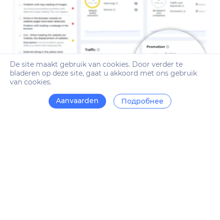
De site maakt gebruik van cookies. Door verder te
bladeren op deze site, gaat u akkoord met ons gebruik
van cookies.
Aanvaarden
Подробнее
Controleren op naleving van de eisen
van zoekmachines
Het platform maakt gebruik van diagnostische tools van
Google en andere populaire zoekmachines. Het systeem
controleert automatisch innovaties en wijzigingen in de
regels, wat zal helpen om de site in zoekmachines te
promoten.