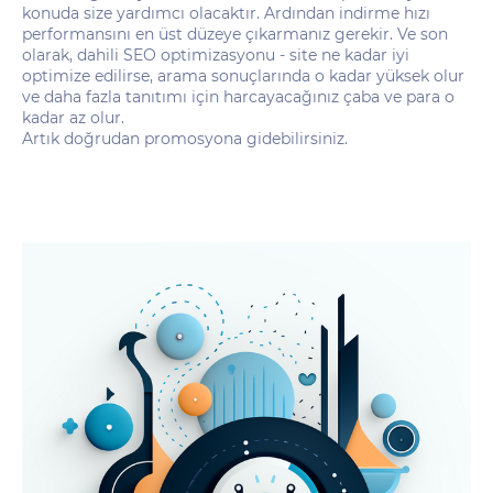
konuda size yardımcı olacaktır. Ardından indirme hızı
performansını en üst düzeye çıkarmanız gerekir. Ve son
olarak, dahili SEO optimizasyonu - site ne kadar iyi
optimize edilirse, arama sonuçlarında o kadar yüksek olur
ve daha fazla tanıtımı için harcayacağınız çaba ve para o
kadar az olur.
Artık doğrudan promosyona gidebilirsiniz.