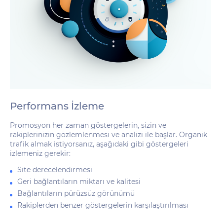
Performans İzleme
Promosyon her zaman göstergelerin, sizin ve
rakiplerinizin gözlemlenmesi ve analizi ile başlar. Organik
trafik almak istiyorsanız, aşağıdaki gibi göstergeleri
izlemeniz gerekir:
Site derecelendirmesi
Geri bağlantıların miktarı ve kalitesi
Bağlantıların pürüzsüz görünümü
Rakiplerden benzer göstergelerin karşılaştırılması