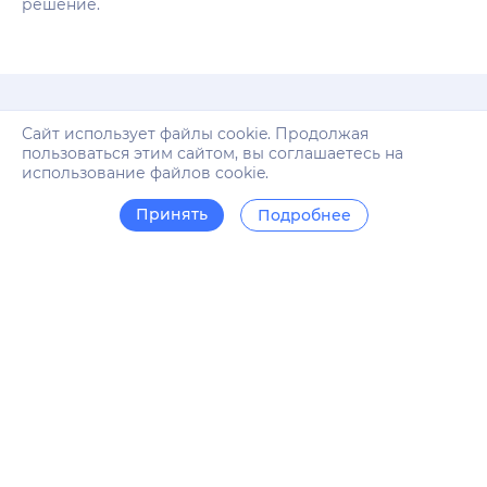
решение.
Сайт использует файлы cookie. Продолжая
пользоваться этим сайтом, вы соглашаетесь на
Почему Homework Assistant
использование файлов cookie.
Revalin - это лучший выбор для
Принять
Подробнее
изучения биологии:
Улучшение оценок
Наш сервис поможет вам значительно улучшить
свои оценки по биологии, обеспечивая
качественную поддержку и помощь в