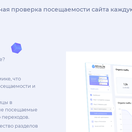
ная проверка посещаемости сайта кажду
е?
ике, что
осещаемости и
ицы в
мые посещаемые
 переходов.
ество разделов