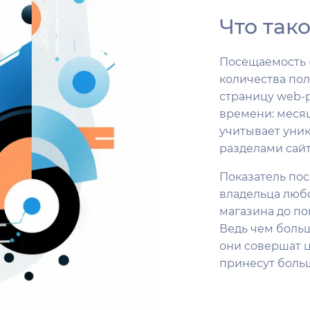
Что так
Посещаемость (
количества пол
страницу web-
времени: месяц
учитывает уник
разделами сайт
Показатель по
владельца любо
магазина до п
Ведь чем боль
они совершат ц
принесут больш