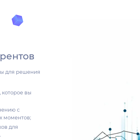
рентов
ны для решения
 которое вы
нению с
х моментов;
ов для
.