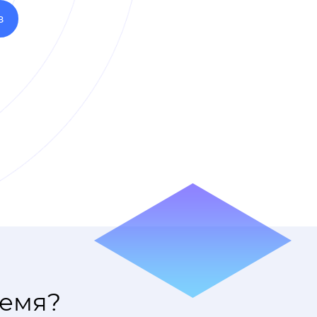
З
ремя?