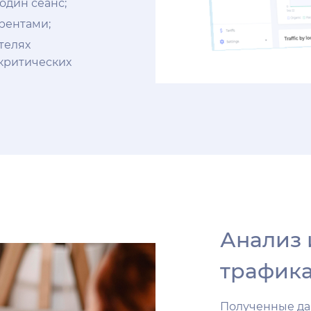
один сеанс;
рентами;
телях
 критических
Анализ 
трафика
Полученные да