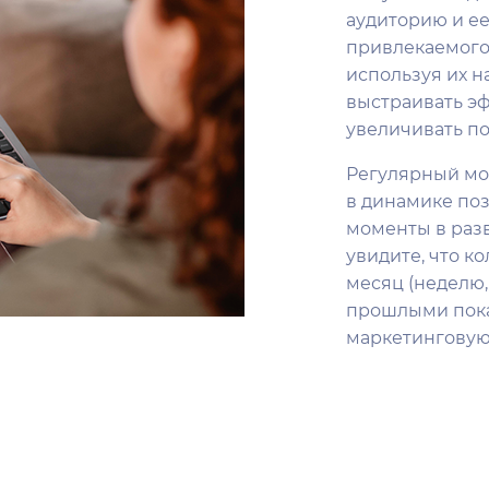
аудиторию и ее
привлекаемого 
используя их н
выстраивать э
увеличивать п
Регулярный мо
в динамике по
моменты в разв
увидите, что к
месяц (неделю,
прошлыми показ
маркетинговую