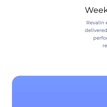
Weekl
Revalin 
delivered
perfo
r