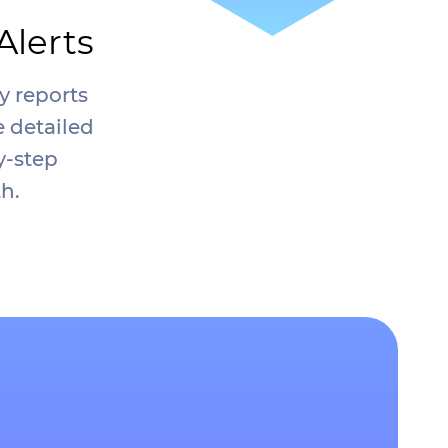
Alerts
y reports
e detailed
y-step
h.